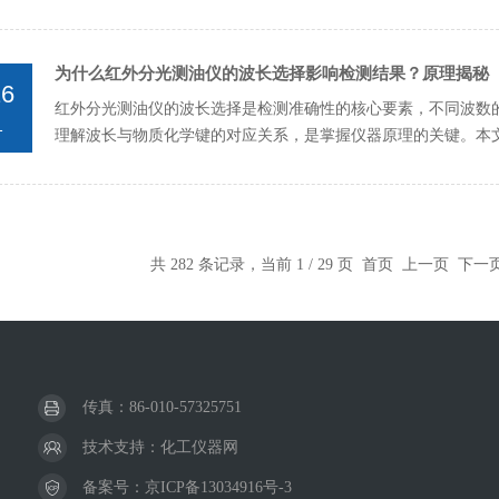
牌质量好等问题，作为...
为什么红外分光测油仪的波长选择影响检测结果？原理揭秘
26
红外分光测油仪的波长选择是检测准确性的核心要素，不同波数
1
理解波长与物质化学键的对应关系，是掌握仪器原理的关键。本
示其技术逻辑。一、红...
共 282 条记录，当前 1 / 29 页 首页 上一页
下一
传真：86-010-57325751
技术支持：
化工仪器网
备案号：
京ICP备13034916号-3