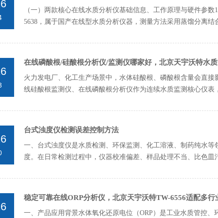
26
（一）两款核心在线水质分析仪基础信息、工作原理与硬件参数1.TW
4
5638，属于国产在线型水质分析仪器，测量方法采用蒸馏分离
标，用于...
在线磷酸根/硅酸根分析仪/监测仪哪家好，北京天宇沃特水
26
火力发电厂、化工生产场景中，水体硅酸根、磷酸根含量会直接
3
线硅酸根监测仪、在线磷酸根分析仪作为连续水质监测核心仪表
长期运行稳定性、维护...
台式浊度仪检测误差控制方法
26
一、台式浊度仪是水质检测、环保监测、化工溶液、制药纯水等
0
度。在日常检测过程中，仪器校准偏差、样品处理不当、比色皿
低、重复性差、平行样偏...
稳定可靠在线ORP分析仪，北京天宇沃特TW-6556适配多
26
一、产品应用背景水体氧化还原电位（ORP）是工业水质管控、