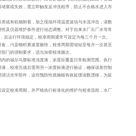
料堵塞或失效，需立即触发反冲洗程序，防止不合格水进入市
类或有机物附着，加之现场环境温度波动与水流冲击，读数
特性及仪器维护条件进行动态调整。对于自来水厂出厂水等常
能，且运行环境稳定，校准周期通常可设定为每三个月一次。
设备，污染物积累速度极快，校准周期需缩短至每月一次甚至
管部门的强制要求，适当加密校准频次。
内的福尔马肼标准浊度液，浓度应覆盖日常检测范围。执行
准液，校准完成后需用另一浓度标液进行验证，确保误差控制
期清洁光学部件，这些预防性措施能有效延缓读数漂移，为延
设定校准周期，并严格执行标准化的维护与校准流程，水厂