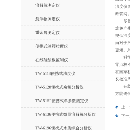
溶解氧测定仪
浊度仪
政管网
悬浮物测定仪
尽管在
难免产
重金属测定仪
规低浊
而对于
便携式油颗粒度仪
更短。
科学的
在线硅酸根监测仪
零点校
在国家
TW-5118便携式浊度仪
长校准
在线浊
TW-5128便携式余氯分析仪
方能确
TW-51SP便携式单参数测定仪
上一
TW-6136便携式微量溶解氧分析仪
下一
TW-6196便携式水质综合分析仪