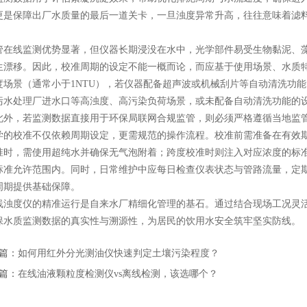
更是保障出厂水质量的最后一道关卡，一旦浊度异常升高，往往意味着滤
。
线监测优势显著，但仪器长期浸没在水中，光学部件易受生物黏泥、藻
生漂移。因此，校准周期的设定不能一概而论，而应基于使用场景、水质
度场景（通常小于1NTU），若仪器配备超声波或机械刮片等自动清洗功
污水处理厂进水口等高浊度、高污染负荷场景，或未配备自动清洗功能的
此外，若监测数据直接用于环保局联网合规监管，则必须严格遵循当地监
校准不仅依赖周期设定，更需规范的操作流程。校准前需准备在有效期
准时，需使用超纯水并确保无气泡附着；跨度校准时则注入对应浓度的标
标准允许范围内。同时，日常维护中应每日检查仪表状态与管路流量，定
周期提供基础保障。
度仪的精准运行是自来水厂精细化管理的基石。通过结合现场工况灵活
保水质监测数据的真实性与溯源性，为居民的饮用水安全筑牢坚实防线。
篇：
如何用红外分光测油仪快速判定土壤污染程度？
篇：
在线油液颗粒度检测仪vs离线检测，该选哪个？