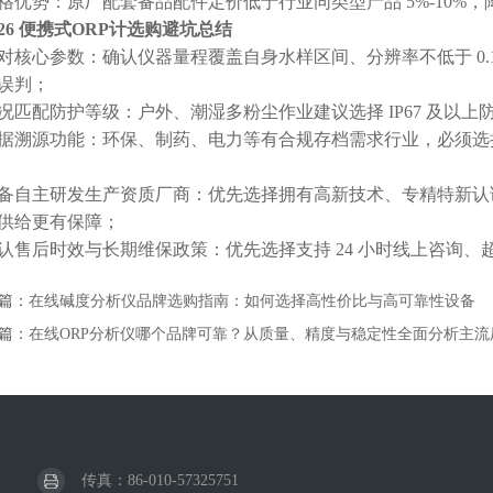
格优势：原厂配套备品配件定价低于行业同类型产品 5%-10%
026 便携式ORP计选购避坑总结
对核心参数：确认仪器量程覆盖自身水样区间、分辨率不低于 0.1m
误判；
况匹配防护等级：户外、潮湿多粉尘作业建议选择 IP67 及以
据溯源功能：环保、制药、电力等有合规存档需求行业，必须选择
备自主研发生产资质厂商：优先选择拥有高新技术、专精特新认
供给更有保障；
认售后时效与长期维保政策：优先选择支持 24 小时线上咨询
篇：
在线碱度分析仪品牌选购指南：如何选择高性价比与高可靠性设备
篇：
在线ORP分析仪哪个品牌可靠？从质量、精度与稳定性全面分析主流
传真：86-010-57325751