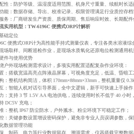
配性：防护等级、温湿度适用范围、机身尺寸重量、续航时长适
功能：数据存储、导出、校准记录、权限管理满足行业质控存档
服务：厂商研发生产资质、质保周期、售后响应时效、长期配件
流实用机型：TW-6196C 便携式ORP计解析
品基础定位
6196C 便携式ORP计为高性能手持式测量仪表，专注各类水溶
现场取样、间断巡检作业，是现场水质氧化还原电位检测通用机
机身硬件与使用优势
绕户外现场检测需求设计，多项实用配置适配复杂作业环境：
置：搭载宽温高亮点阵液晶屏幕，可视角度充足，低温、昏暗工
：整机结构简洁，体积 170mm×88mm×33mm，整机重量仅 0.
互：智能人机对话引导界面，全中文逻辑，新手可快速上手操作
力：支持 3 节 1.5V AA 电池供电，连续使用时长不低于 40 
 DC5V 充电；
准：整机 IP67 防尘防水，户外溅水、粉尘环境下可稳定工作；
控：关键参数设置增设密码保护，避免非专业人员误调参数，保
智能化数据管理功能
保、制药、电力等行业数据留存、溯源需求，仪器搭载完整数据