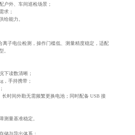
配户外、车间巡检场景；
需求；
供给能力。
液综合离子电位检测，操作门槛低、测量精度稳定，适配
型。
况下读数清晰；
3kg，手持携带；
；
小时，长时间外勤无需频繁更换电池；同时配备 USB 接
障测量基准稳定。
存储与导出体系：