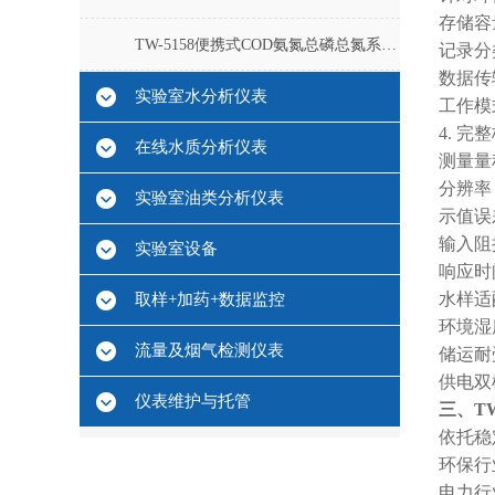
存储容
TW-5158便携式COD氨氮总磷总氮系列测定仪
记录分
数据传
实验室水分析仪表
工作模
4. 
在线水质分析仪表
测量量
分辨率
实验室油类分析仪表
示值误
输入阻
实验室设备
响应时
水样适
取样+加药+数据监控
环境湿
流量及烟气检测仪表
储运耐
供电双模
仪表维护与托管
三、TW
依托稳
环保行
电力行