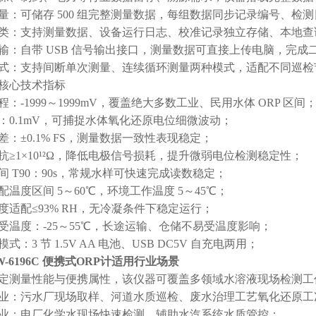
量：可储存 500 组完整测量数据，每组数据同步记录编号、检测
类：支持测量数据、设备运行日志、校准记录独立存储、本地查
输：自带 USB 信号输出接口，测量数据可直接上传电脑，完成
式：支持间断单次测量、连续循环测量两种模式，适配不同巡检
完整核心技术指标
程：-1999～1999mV，覆盖绝大多数工业、民用水体 ORP 区间
：0.1mV，可捕捉水体氧化还原电位细微波动；
差：±0.1% FS，测量数据一致性表现稳定；
抗≥1×10¹²Ω，降低电极信号损耗，提升微弱电位检测稳定性；
间 T90：90s，常规水样可快速完成读数稳定；
配温度区间 5～60℃，环境工作温度 5～45℃；
度适配≤93% RH，无冷凝条件下稳定运行；
受温度：-25～55℃，长途运输、仓储不易受温度影响；
式：3 节 1.5V AA 电池、USB DC5V 自充电两用；
-6196C 便携式ORP计适用行业场景
定测量性能与便携属性，该仪器可覆盖多领域水溶液现场检测工
业：污水厂现场取样、河道水质巡检、废水治理工艺氧化还原工
业：电厂化学水现场快速检测，辅助水汽系统水质管控；