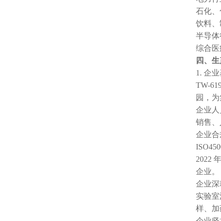
石化、
饮料、
半导体
综合医
四、生
1. 
TW-
园，为
企业人
销售、
企业合
ISO
202
企业。
企业深
实验室
样、加
企业坚