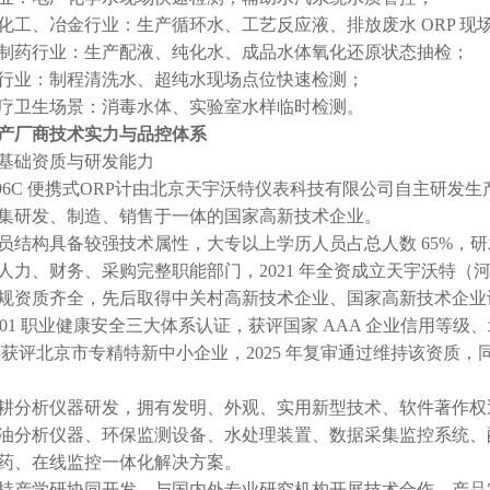
化工、冶金行业：生产循环水、工艺反应液、排放废水 ORP 现
制药行业：生产配液、纯化水、成品水体氧化还原状态抽检；
行业：制程清洗水、超纯水现场点位快速检测；
疗卫生场景：消毒水体、实验室水样临时检测。
产厂商技术实力与品控体系
企业基础资质与研发能力
6196C 便携式ORP计由北京天宇沃特仪表科技有限公司自主研
集研发、制造、销售于一体的国家高新技术企业。
员结构具备较强技术属性，大专以上学历人员占总人数 65%，研
人力、财务、采购完整职能部门，2021 年全资成立天宇沃特（
规资质齐全，先后取得中关村高新技术企业、国家高新技术企业认定，通过
45001 职业健康安全三大体系认证，获评国家 AAA 企业信用
2 年获评北京市专精特新中小企业，2025 年复审通过维持该资质
耕分析仪器研发，拥有发明、外观、实用新型技术、软件著作权
油分析仪器、环保监测设备、水处理装置、数据采集监控系统、
药、在线监控一体化解决方案。
持产学研协同开发，与国内外专业研究机构开展技术合作，产品