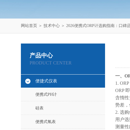
网站首页
＞
技术中心
＞ 2026便携式ORP计选购指南：口
产品中心
PRODUCT CENTER
一、O
便捷式仪表
1. O
ORP
便携式PH计
含惰性
势差，
硅表
2. 
用户选
便携式氧表
测量性