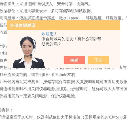
锁接头：采用德国*自锁接头，安全可靠、无漏气。
据存储：采用大容量设计，多可存储50组测试数据。
清显示：液晶屏直接显示露点、微水（ppm）、环境温度、环境湿度、
能接口：配备RS232接口，可与串口打印机相连，进行数据打印。
置电源：内置大容量可充锂电池，一次充足可连续工作10小时。
欢迎您！
来自局域网的朋友！有什么可以帮
助您的吗？
定仪的现场测试：
步骤：
先打开电源，让仪器进行自动校准，约五分钟；
把进气管一头与仪器连接好，并关闭流量调节阀；再将进气管另一头与
流量调节阀，调节到0.6～0.7L/min左右。
分钟内自动完成测量，按储存键保存数据,反复按调显键可查看历史数
连续测量时不用关闭仪器电源,重复以上步骤即可，这样可以大大节省
器用完后一定要关闭电源，保护仪器电池。
换算：
温度高于20℃时，仪器测试值如大于标准值（国标规定的20℃时SF6设
：