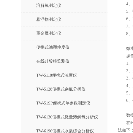
4、自
溶解氧测定仪
5、数
6、高
悬浮物测定仪
7、智
重金属测定仪
8、内
便携式油颗粒度仪
微水测
操作
在线硅酸根监测仪
1、首
2、先
TW-5118便携式浊度仪
3、打开
4、几
TW-5128便携式余氯分析仪
5、当
6、仪
TW-51SP便携式单参数测定仪
数据
TW-6136便携式微量溶解氧分析仪
在环境
法如下
TW-6196便携式水质综合分析仪