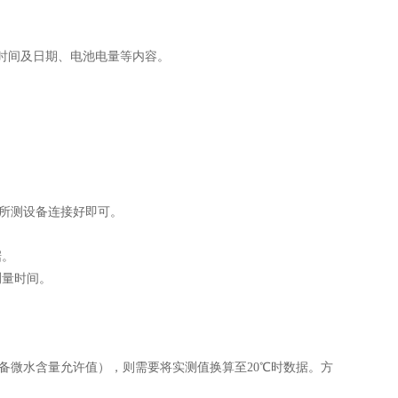
时间及日期、电池电量等内容。
所测设备连接好即可。
据。
测量时间。
备微水含量允许值），则需要将实测值换算至20℃时数据。方