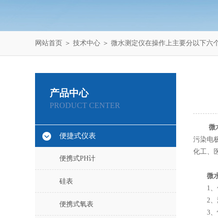
网站首页
＞
技术中心
＞ 微水测定仪在操作上主要分以下六
产品中心
PRODUCT CENTER
微
便捷式仪表
污染电
化工、
便携式PH计
微
硅表
1、便
2、测
便携式氧表
3、快速