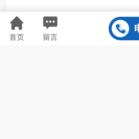
上一篇：
FS-100智能型一
首页
留言
下一篇：
TW-2016BS全自动
*
姓名：