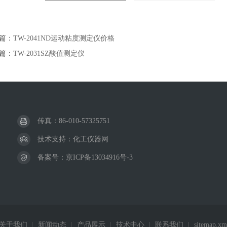
篇：
TW-2041ND运动粘度测定仪价格
篇：
TW-2031SZ酸值测定仪
传真：86-010-57325751
技术支持：
化工仪器网
备案号：
京ICP备13034916号-3
关于我们
|
新闻动态
|
产品展示
|
技术中心
|
联系我们
|
sitemap.xm