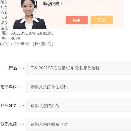
温精度：±0.1℃
助您的吗？
验孔数：4孔
仪器内置数据存储功能，方便随时查看数据
转速：（1500±15）r/min
境温度：（5～45）℃
湿度: ≤85%
 源： AC220V±10% 50Hz±5%
 率： 40VA
形尺寸：40×40×90（长×宽×高）
产品：
您的单位：
您的姓名：
联系电话：