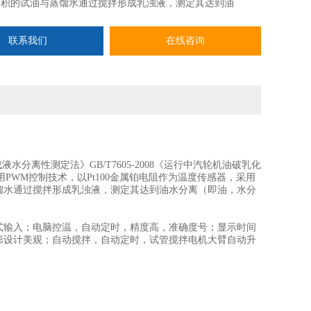
体积的试油与蒸馏水通过搅拌形成乳浊液，测定其达到油
联系我们
在线咨询
成液水分离性测定法》GB/T7605-2008《运行中汽轮机油破乳化
PWM控制技术，以Pt100金属铂电阻作为温度传感器，采用
馏水通过搅拌形成乳浊液，测定其达到油水分离（即油，水分
式输入；电脑控温，自动定时，精度高，准确度号；显示时间
形设计美观；自动搅拌，自动定时，试管搅拌电机大臂自动升