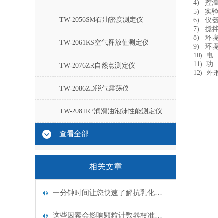
4) 控
5) 实
TW-2056SM石油密度测定仪
6) 
7) 搅拌
8) 环
TW-2061KS空气释放值测定仪
9) 环境
10) 电
11) 功
TW-2076ZR自然点测定仪
12) 外
TW-2086ZD脱气震荡仪
TW-2081RP润滑油泡沫性能测定仪
查看全部
相关文章
一分钟时间让您快速了解抗乳化测定仪
这些因素会影响颗粒计数器校准的准确性