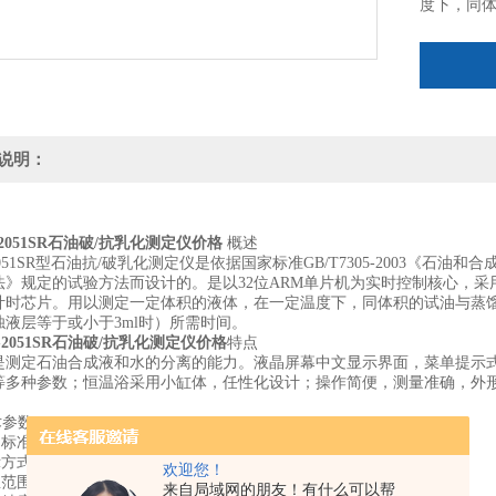
度下，同
说明：
-2051SR石油破/抗乳化测定仪价格
概述
051SR
型石油抗/破乳化测定仪是依据国家标准GB/T7305-2003《石油和合
法》规定的试验方法而设计的。是以32位ARM单片机为实时控制核心，采用
计时芯片。用以测定一定体积的液体，在一定温度下，同体积的试油与蒸
浊液层等于或小于3ml时）所需时间。
-2051SR石油破/抗乳化测定仪价格
特点
是测定石油合成液和水的分离的能力。液晶屏幕中文显示界面，菜单提示
等多种参数；恒温浴采用小缸体，任性化设计；操作简便，测量准确，外
术参数
准：GB/T7305-2003 GB/T7605-2008
显示方式：高清晰彩色触摸屏显示，操作方便、清晰、直观
欢迎您！
温范围：（室温～100）℃
来自局域网的朋友！有什么可以帮